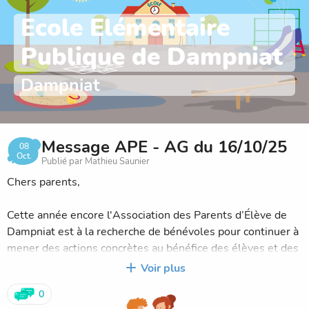
Ecole Elémentaire
Publique de Dampniat
Dampniat
Message APE - AG du 16/10/25
08
Oct.
Publié par Mathieu Saunier
Chers parents,
Cette année encore l'Association des Parents d’Élève de
Dampniat est à la recherche de bénévoles pour continuer à
mener des actions concrètes au bénéfice des élèves et des
familles.
Voir plus
Rejoindre et soutenir l'APE c'est :
0
- aider l'école à financer les projets pédagogiques