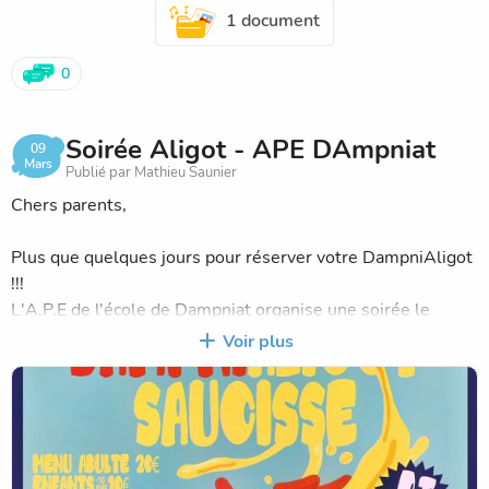
1 document
0
Soirée Aligot - APE DAmpniat
09
Mars
Publié par Mathieu Saunier
Chers parents,
Plus que quelques jours pour réserver votre DampniAligot
!!!
L'A.P.E de l'école de Dampniat organise une soirée le
samedi 22 mars à partir de 19h30 à la salle des fêtes du
Voir plus
village. Un repas suivi d'un DJ set vous attendent !
Vous pouvez consulter le détail du Menu sur le flyer ci-
joint et sur le coupon de réservation distribué à votre
enfant par les enseignants( voir cahier de liaison).
Et n'oubliez pas que tous les bénéfices de cette soirée