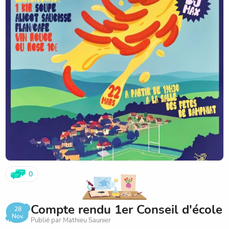
seront réservées aux enfants de l'école; alors venez
nombreux et réservez vite avant le 11 mars :
- par téléphone auprès de Céline au 06.82.68.60.39 ou
Maud au 06.76.36.65.30
- par coupon- réponse à remettre aux enseignants.
0
Compte rendu 1er Conseil d'école
28
Nov.
Publié par Mathieu Saunier