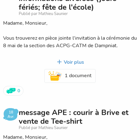
fériés; fête de l'école)
Publié par Mathieu Saunier
Madame, Monsieur,
Vous trouverez en pièce jointe l'invitation à la cérémonie du
8 mai de la section des ACPG-CATM de Dampniat.
Voir plus
Informations diverses :
1 document
- Il y aura classe le vendredi 09 mai.
- L'école sera fermée pour le pont de l'Ascension (29 et 30
mai) ainsi que le lundi 9 juin (Pentecôte)
0
- Rappel : La fête de l’école aura lieu le vendredi 27 juin à
partir de 18h00/18h30. Une communication plus précise
message APE : courir à Brive et
vous sera fournie ultérieurement.
18
Avr.
vente de Tee-shirt
Cordialement
Publié par Mathieu Saunier
Mathieu Saunier
Madame, Monsieur,