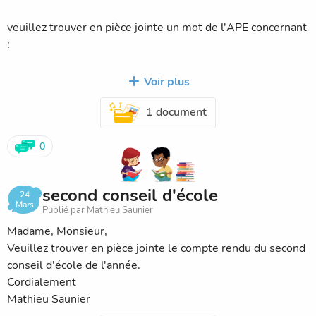
veuillez trouver en pièce jointe un mot de l'APE concernant
:
Voir plus
- les 10 km courir à Brive du 23 mai
1 document
- vente de Tee-shirts floqués au nom de l'école.
0
Ce mot est également présent dans le cahier de liaison de
votre enfant.
second conseil d'école
24
Mars
Publié par Mathieu Saunier
Madame, Monsieur,
Veuillez trouver en pièce jointe le compte rendu du second
conseil d'école de l'année.
Cordialement
Mathieu Saunier